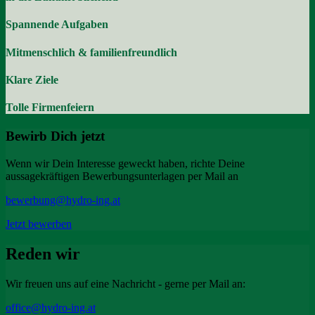
Spannende Aufgaben
Mitmenschlich & familienfreundlich
Klare Ziele
Tolle Firmenfeiern
Bewirb Dich jetzt
Wenn wir Dein Interesse geweckt haben, richte Deine
aussagekräftigen Bewerbungsunterlagen per Mail an
bewerbung@hydro-ing.at
Jetzt bewerben
Reden wir
Wir freuen uns auf eine Nachricht - gerne per Mail an:
office@hydro-ing.at