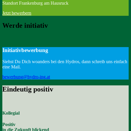
Standort Frankenburg am Hausruck
Jetzt bewerbern
Werde initiativ
Initiativbewerbung
Siehst Du Dich woanders bei den Hydros, dann schreib uns einfach
eine Mail.
bewerbung@hydro-ing.at
Eindeutig positiv
Kollegial
Positiv
in die Zukunft blickend