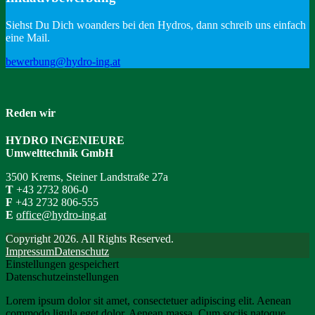
Siehst Du Dich woanders bei den Hydros, dann schreib uns einfach
eine Mail.
bewerbung@hydro-ing.at
Reden wir
HYDRO INGENIEURE
Umwelttechnik GmbH
3500 Krems, Steiner Landstraße 27a
T
+43 2732 806-0
F
+43 2732 806-555
E
office@hydro-ing.at
Copyright 2026. All Rights Reserved.
Impressum
Datenschutz
Einstellungen gespeichert
Datenschutzeinstellungen
Lorem ipsum dolor sit amet, consectetuer adipiscing elit. Aenean
commodo ligula eget dolor. Aenean massa. Cum sociis natoque