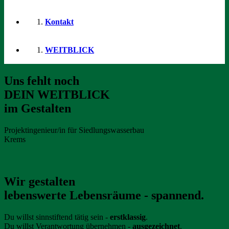
Kontakt
WEITBLICK
Uns fehlt noch
DEIN WEITBLICK
im Gestalten
Projektingenieur/in für Siedlungswasserbau
Krems
Wir gestalten
lebenswerte Lebensräume - spannend.
Du willst sinnstiftend tätig sein -
erstklassig
.
Du willst Verantwortung übernehmen -
ausgezeichnet
.