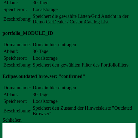
Ablauf:
30 Tage
Speicherort:
Localstorage
Speichert die gewählte Listen/Grid Ansicht in der
Beschreibung:
Demo CarDealer / CustomCatalog List.
portfolio_MODULE_ID
Domainname:
Domain hier eintragen
Ablauf:
30 Tage
Speicherort:
Localstorage
Beschreibung:
Speichert den gewählten Filter des Portfoliofilters.
Eclipse.outdated-browser: "confirmed"
Domainname:
Domain hier eintragen
Ablauf:
30 Tage
Speicherort:
Localstorage
Speichert den Zustand der Hinweisleiste "Outdated
Beschreibung:
Browser".
Schließen