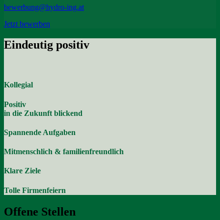
bewerbung@hydro-ing.at
Jetzt bewerben
Eindeutig positiv
Kollegial
Positiv
in die Zukunft blickend
Spannende Aufgaben
Mitmenschlich & familienfreundlich
Klare Ziele
Tolle Firmenfeiern
Offene Stellen