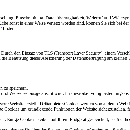
Löschung, Einschränkung, Datenübertragbarkeit, Widerruf und Widerspr
che sonst in einer Weise verletzt worden sind, können Sie sich bei der
/
finden.
 Durch den Einsatz von TLS (Transport Layer Security), einem Verschl
nnen die Benutzung dieser Absicherung der Datenübertragung am kleine
 zu speichern.
nd Webserver ausgetauscht wird, für diese aber völlig bedeutungslos 
rer Website erstellt, Drittanbieter-Cookies werden von anderen Website
e Cookies um grundlegende Funktionen der Website sicherzustellen, fu
en. Einige Cookies bleiben auf Ihrem Endgerät gespeichert, bis Sie di
ten, dass er Sie über das Setzen von Cookies informiert und Sie dies n