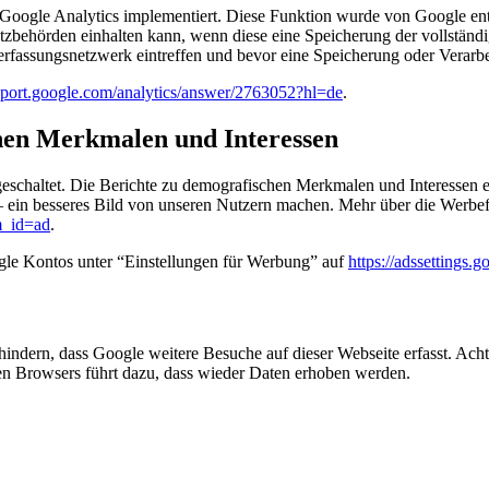
oogle Analytics implementiert. Diese Funktion wurde von Google entw
behörden einhalten kann, wenn diese eine Speicherung der vollständ
erfassungsnetzwerk eintreffen und bevor eine Speicherung oder Verarbei
upport.google.com/analytics/answer/2763052?hl=de
.
chen Merkmalen und Interessen
geschaltet. Die Berichte zu demografischen Merkmalen und Interessen 
– ein besseres Bild von unseren Nutzern machen. Mehr über die Werbe
m_id=ad
.
gle Kontos unter “Einstellungen für Werbung” auf
https://adssettings.
hindern, dass Google weitere Besuche auf dieser Webseite erfasst. Ac
en Browsers führt dazu, dass wieder Daten erhoben werden.