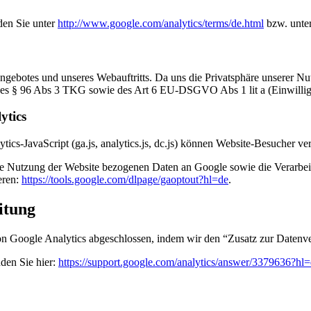
den Sie unter
http://www.google.com/analytics/terms/de.html
bzw. unte
ebotes und unseres Webauftritts. Da uns die Privatsphäre unserer Nutz
 des § 96 Abs 3 TKG sowie des Art 6 EU-DSGVO Abs 1 lit a (Einwillig
ytics
ics-JavaScript (ga.js, analytics.js, dc.js) können Website-Besucher v
re Nutzung der Website bezogenen Daten an Google sowie die Verarbei
eren:
https://tools.google.com/dlpage/gaoptout?hl=de
.
itung
 Google Analytics abgeschlossen, indem wir den “Zusatz zur Datenver
den Sie hier:
https://support.google.com/analytics/answer/3379636?h