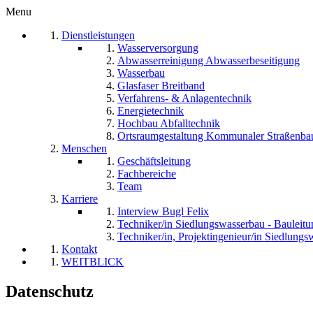
Menu
Dienstleistungen
Wasserversorgung
Abwasserreinigung Abwasserbeseitigung
Wasserbau
Glasfaser Breitband
Verfahrens- & Anlagentechnik
Energietechnik
Hochbau Abfalltechnik
Ortsraumgestaltung Kommunaler Straßenba
Menschen
Geschäftsleitung
Fachbereiche
Team
Karriere
Interview Bugl Felix
Techniker/in Siedlungswasserbau - Bauleitu
Techniker/in, Projektingenieur/in Siedlung
Kontakt
WEITBLICK
Datenschutz